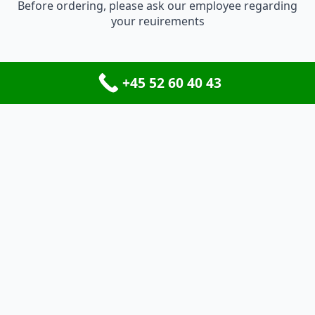
Before ordering, please ask our employee regarding
your reuirements
+45 52 60 40 43
ÅBNINGSTIDER
Mandag - Torsdag
15:00 - 21:00
Fredag - Søndag
11:00 - 21:00