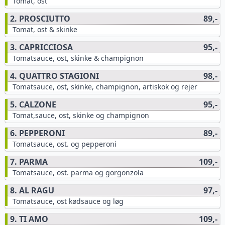
Tomat, ost
2. PROSCIUTTO
89,-
Tomat, ost & skinke
3. CAPRICCIOSA
95,-
Tomatsauce, ost, skinke & champignon
4. QUATTRO STAGIONI
98,-
Tomatsauce, ost, skinke, champignon, artiskok og rejer
5. CALZONE
95,-
Tomat,sauce, ost, skinke og champignon
6. PEPPERONI
89,-
Tomatsauce, ost. og pepperoni
7. PARMA
109,-
Tomatsauce, ost. parma og gorgonzola
8. AL RAGU
97,-
Tomatsauce, ost kødsauce og løg
9. TI AMO
109,-